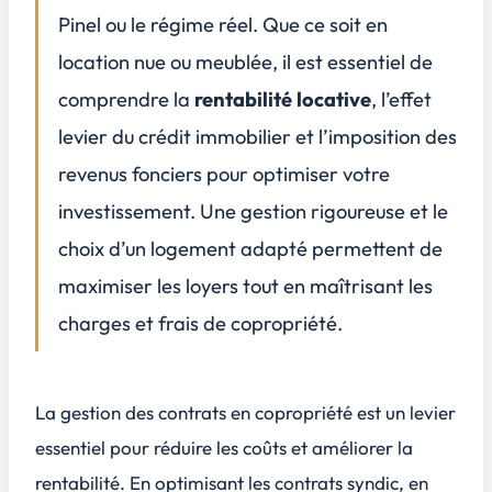
La finalisation du contrat et les clauses de révision
Pinel ou le régime réel. Que ce soit en
Conclusion
location nue ou meublée, il est essentiel de
4
comprendre la
rentabilité locative
, l’effet
FAQ
5
levier du crédit immobilier et l’imposition des
Quels sont les critères essentiels à vérifier lors de la comparaison des offres de syndic lors d'une mise en concurrence ?
À quelle fréquence est-il recommandé de remettre en concurrence le contrat de syndic pour optimiser la gestion de la copropriété ?
revenus fonciers pour optimiser votre
Quelles sont les conséquences juridiques d'une mise en concurrence non conforme aux règles de la copropriété ?
investissement. Une gestion rigoureuse et le
Comment bien préparer et organiser la consultation des syndics pour garantir une mise en concurrence efficace et transparente ?
choix d’un logement adapté permettent de
maximiser les loyers tout en maîtrisant les
charges et frais de copropriété.
La
gestion des contrats
en copropriété est un levier
essentiel pour réduire les coûts et améliorer la
rentabilité. En optimisant les contrats syndic, en