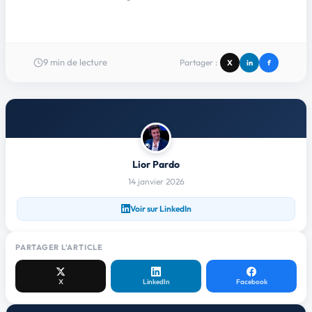
9
min de lecture
Partager :
X
in
f
Lior Pardo
14 janvier 2026
Voir sur LinkedIn
PARTAGER L'ARTICLE
X
LinkedIn
Facebook