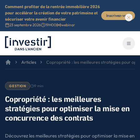
Comment profiter de la rentrée immobilière 2026
pour accélérer la création de votre patrimoine et
Inscrivez-vous
sécuriser votre avenir financier
23 septembre 2026
19H00
webinar
Investir dans l'ancien
Ouvri
Articles
Copropriété : les meilleures stratégies pour opt
9
min
GESTION
Copropriété : les meilleures
stratégies pour optimiser la mise en
concurrence des contrats
Découvrez les meilleures stratégies pour optimiser la mise en