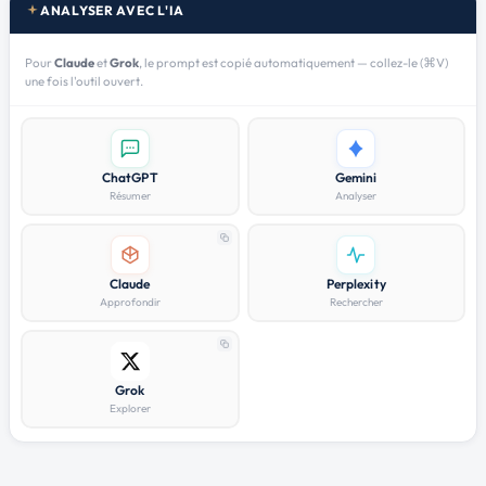
ANALYSER AVEC L'IA
Pour
Claude
et
Grok
, le prompt est copié automatiquement — collez-le (⌘V)
une fois l'outil ouvert.
ChatGPT
Gemini
Résumer
Analyser
Claude
Perplexity
Approfondir
Rechercher
Grok
Explorer