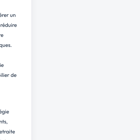
érer un
 réduire
re
sques.
ie
ilier de
égie
nts,
etraite