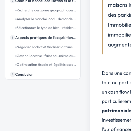
Choisir la bonne localisation et le type de bien adapté
2
maisons l
Recherche des zones géographiques les plus rentables
des parki
Analyser le marché local : demande locative et potentiel de valorisation
Immobilie
Sélectionner le type de bien : résidentiel, commercial, etc.
immobilie
Aspects pratiques de l'acquisition et de la gestion
3
augmentez
Négocier l’achat et finaliser la transaction
Gestion locative : faire soi-même ou déléguer ?
Optimisation fiscale et légalités associées à l'investissement immobilier
Dans une con
Conclusion
4
tout ou parti
FAQ
5
un
cash flow 
Quels sont les différents profils d'investisseurs immobiliers et comment identifier le mien ?
particulièrem
Comment aligner ma stratégie d'investissement avec mon profil et mes objectifs financiers ?
patrimoniale
Quelles sont les meilleures stratégies d'investissement immobilier selon mes objectifs : revenus immédiats, sécurité ou valorisation du capital ?
investissemen
Pourquoi est-il essentiel de définir des objectifs SMART avant de commencer à investir dans l'immobilier ?
l’autofinanc