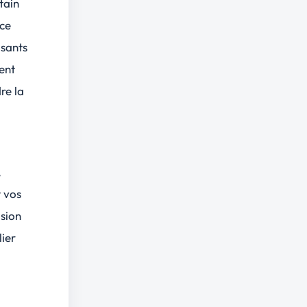
tain
nce
isants
ment
re la
,
t vos
ision
lier