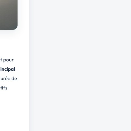
nt pour
rincipal
durée de
tifs