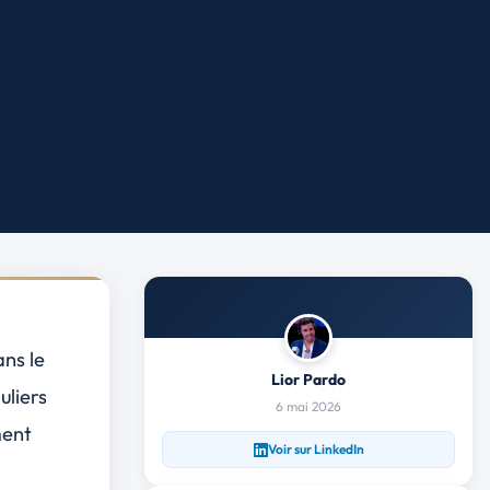
ns le
Lior Pardo
uliers
6 mai 2026
ment
Voir sur LinkedIn