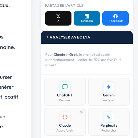
aux,
PARTAGER L'ARTICLE
t
X
LinkedIn
Facebook
us
ANALYSER AVEC L'IA
maine.
Pour
Claude
et
Grok
, le prompt est copié
automatiquement — collez-le (⌘V) une fois l'outil
ouvert.
urser
énérer
ChatGPT
Gemini
t locatif
Résumer
Analyser
 un
Claude
Perplexity
re
Approfondir
Rechercher