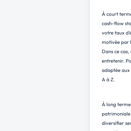
À court terme
cash-flow st
votre taux d’
motivée par l
Dans ce cas,
entretenir. P
adaptée aux d
A à Z.
À long terme,
patrimoniale 
diversifier s