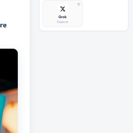
Grok
Explorer
ère