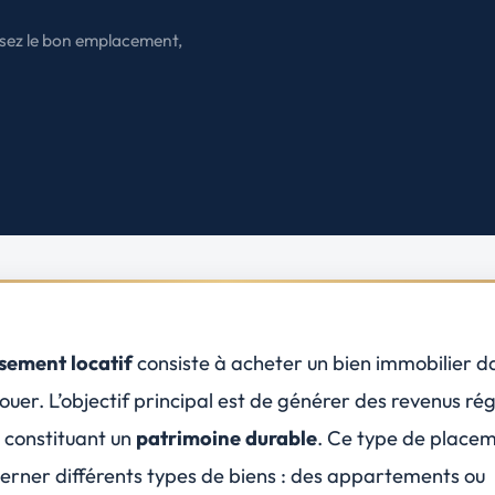
États-Unis
issez le bon emplacement,
Amérique du Nord
Toutes les destinations
→
ssement locatif
consiste à acheter un bien immobilier da
louer. L’objectif principal est de
générer des revenus rég
e constituant un
patrimoine durable
. Ce type de place
erner différents types de biens : des appartements ou