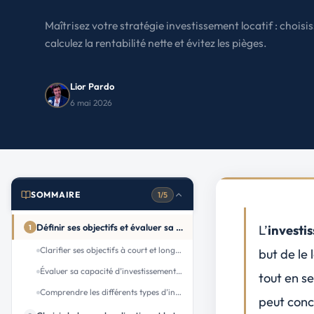
Le Havre
La porte océane
Maîtrisez votre stratégie investissement locatif : chois
calculez la rentabilité nette et évitez les pièges.
Toutes les villes
→
Lior Pardo
6 mai 2026
SOMMAIRE
1/5
Définir ses objectifs et évaluer sa capacité financière
L’
investi
1
Clarifier ses objectifs à court et long terme
but de le 
Évaluer sa capacité d’investissement et ses sources de financement
tout en s
Comprendre les différents types d’investissement immobilier
peut conc