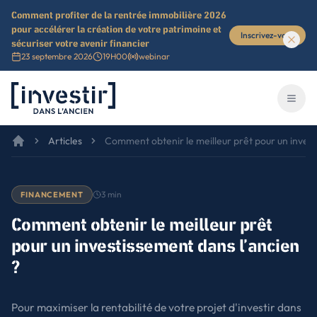
Comment profiter de la rentrée immobilière 2026
pour accélérer la création de votre patrimoine et
Inscrivez-vous
sécuriser votre avenir financier
23 septembre 2026
19H00
webinar
Investir dans l'ancien
Ouvri
Articles
Comment obtenir le meilleur prêt pour un invest
3
min
FINANCEMENT
Comment obtenir le meilleur prêt
pour un investissement dans l’ancien
?
Pour maximiser la rentabilité de votre projet d'investir dans