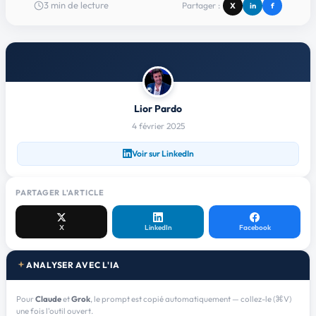
3
min de lecture
Partager :
X
in
f
Lior Pardo
4 février 2025
Voir sur LinkedIn
PARTAGER L'ARTICLE
X
LinkedIn
Facebook
ANALYSER AVEC L'IA
Pour
Claude
et
Grok
, le prompt est copié automatiquement — collez-le (⌘V)
une fois l'outil ouvert.