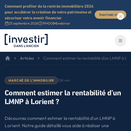
Comment profiter de la rentrée immobilière 2026
pour accélérer la création de votre patrimoine et
Inscrivez-vous
sécuriser votre avenir financier
23 septembre 2026
19H00
webinar
Investir dans l'ancien
Ouvri
Articles
Comment estimer la rentabilité d’un LMNP à Lor
8
min
MARCHÉ DE L'IMMOBILIER
Comment estimer la rentabilité d’un
LMNP à Lorient ?
Découvrez comment estimer la rentabilité d’un LMNP à
Lorient. Notre guide détaillé vous aide à réaliser une