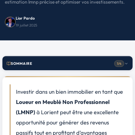
estimation lmnp précise et optimiser vos investissements.
Lior Pardo
19 juillet 2025
SOMMAIRE
1/4
Comprendre les spécificités du marché locatif à Lorient
1
Démographie et demande locative
Investir dans un bien immobilier en tant que
Évolution des prix de l'immobilier et des loyers
Loueur en Meublé Non Professionnel
Impact des facteurs locaux sur la rentabilité
(LMNP)
à Lorient peut être une excellente
Analyser les caractéristiques du bien et du bail
2
opportunité pour générer des
revenus
Type de bien et caractéristiques (appartement, studio, maison)
Qualité de l'emplacement et des infrastructures
passifs
tout en profitant d’avantages