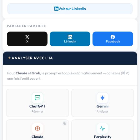
Voir sur LinkedIn
PARTAGER L'ARTICLE
X
LinkedIn
Facebook
ANALYSER AVEC L'IA
Pour
Claude
et
Grok
, le prompt est copié automatiquement — collez-le (⌘V)
une fois l'outil ouvert.
ChatGPT
Gemini
Résumer
Analyser
Claude
Perplexity