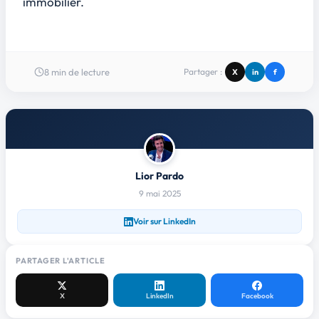
immobilier.
8
min de lecture
Partager :
X
in
f
Lior Pardo
9 mai 2025
Voir sur LinkedIn
PARTAGER L'ARTICLE
X
LinkedIn
Facebook