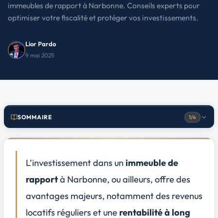
immeubles de rapport à Narbonne. Conseils experts pour
optimiser votre fiscalité et protéger vos investissements.
Lior Pardo
9 mai 2025
SOMMAIRE
1/4
Comprendre le cadre fiscal actuel pour les immeubles de rapport à Narbonne
1
Les bases de la fiscalité des immeubles de rapport
L’investissement dans un
immeuble de
Incidence locale : spécificités fiscales narbonnaises
rapport
à Narbonne, ou ailleurs, offre des
Surveiller les indicateurs clés susceptibles de signaler une évolution fiscale
2
avantages majeurs, notamment des
revenus
Modifications législatives nationales et orientations politiques
locatifs réguliers
et une
rentabilité à long
Indicateurs économiques locaux et leur impact sur la fiscalité immobilière