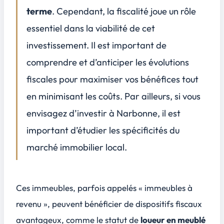
terme
. Cependant, la fiscalité joue un rôle
Stratégies proactives pour anticiper les changements fiscaux
3
essentiel dans la viabilité de cet
Conseils pour une veille réglementaire efficace
investissement. Il est important de
Planification fiscale et scénarios prévisionnels
comprendre et d’anticiper les évolutions
Rôle des professionnels de l'immobilier et du conseil fiscal
fiscales pour
maximiser vos bénéfices
tout
Conclusion
4
en minimisant les coûts. Par ailleurs, si vous
envisagez d’investir à Narbonne, il est
important d’étudier les spécificités du
marché immobilier local.
Ces immeubles, parfois appelés « immeubles à
revenu », peuvent bénéficier de dispositifs fiscaux
avantageux, comme le statut de
loueur en meublé