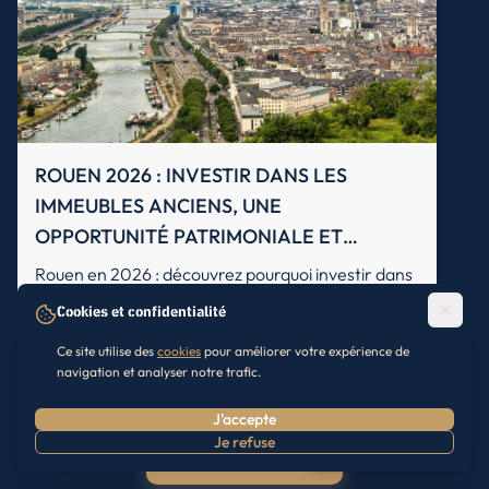
ROUEN 2026 : INVESTIR DANS LES
IMMEUBLES ANCIENS, UNE
OPPORTUNITÉ PATRIMONIALE ET
RENTABLE ?
Rouen en 2026 : découvrez pourquoi investir dans
les immeubles anciens offre rendement et
Cookies et confidentialité
patrimoine. Prix, rentabilité, quartiers et
stratégies dans l’ancien.
Ce site utilise des
cookies
pour améliorer votre expérience de
navigation et analyser notre trafic.
7/9/2026
IMMEUBLE DE RAPPORT
J'accepte
Je refuse
Prendre RDV
Tous nos articles