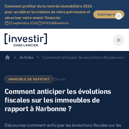
Comment profiter de la rentrée immobilière 2026
pour accélérer la création de votre patrimoine et
Inscrivez-vous
sécuriser votre avenir financier
23 septembre 2026
19H00
webinar
Investir dans l'ancien
Ouvri
Articles
Comment anticiper les évolutions fiscales sur l
8
min
IMMEUBLE DE RAPPORT
Comment anticiper les évolutions
fiscales sur les immeubles de
rapport à Narbonne ?
Découvrez comment anticiper les évolutions fiscales sur les