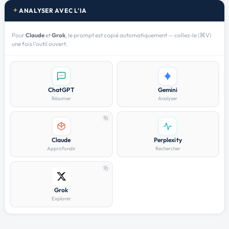
ANALYSER AVEC L'IA
Pour
Claude
et
Grok
, le prompt est copié automatiquement — collez-le (⌘V)
une fois l'outil ouvert.
ChatGPT
Gemini
Résumer
Analyser
Claude
Perplexity
Approfondir
Rechercher
Grok
Explorer