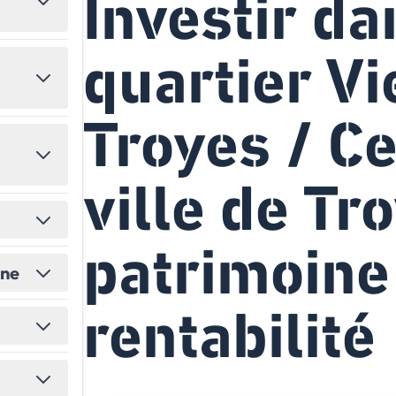
Investir da
États-Unis
Amérique du Nord
quartier V
Toutes les destinations
→
Troyes / C
ville de Tro
patrimoine
ine
rentabilité