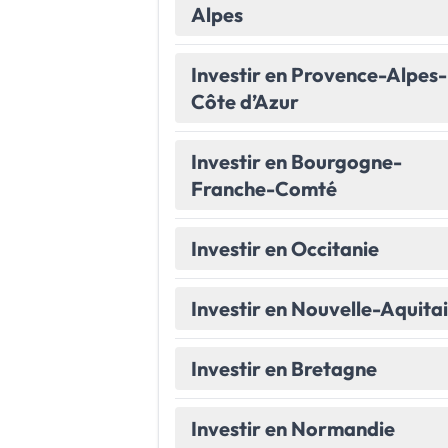
Alpes
Le Havre
La porte océane
Investir en Provence-Alpes-
Toutes les villes
→
Côte d’Azur
Investir en Bourgogne-
Franche-Comté
Investir en Occitanie
Investir en Nouvelle-Aquita
Investir en Bretagne
Investir en Normandie