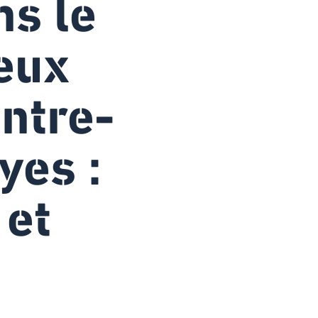
ns le
ieux
entre-
yes :
 et