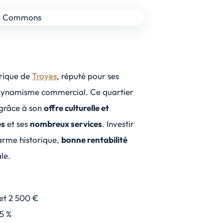
orique de
Troyes
, réputé pour ses
dynamisme commercial. Ce quartier
s grâce à son
offre culturelle et
és
et ses
nombreux services
. Investir
harme historique,
bonne rentabilité
le.
et 2 500 €
,5 %