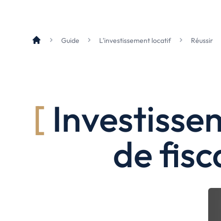
Le Havre
La porte océane
Guide
L'investissement locatif
Réussir
Toutes les villes
→
Investissem
de fisc