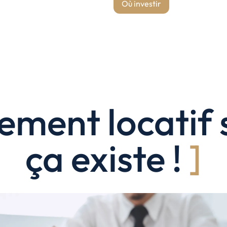
Où investir
États-Unis
Amérique du Nord
Toutes les destinations
→
sement locatif
ça existe !