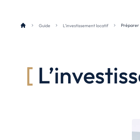
Le Havre
La porte océane
Préparer
Guide
L'investissement locatif
Toutes les villes
→
L’investis