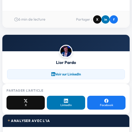
6
min de lecture
Partager :
X
in
f
Lior Pardo
Voir sur LinkedIn
PARTAGER L'ARTICLE
X
LinkedIn
Facebook
ANALYSER AVEC L'IA