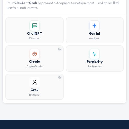
Pour
Claude
et
Grok
, le prompt est copié automatiquement — collez-le (⌘V)
une fois l'outil ouvert.
ChatGPT
Gemini
Résumer
Analyser
Claude
Perplexity
Approfondir
Rechercher
Grok
Explorer