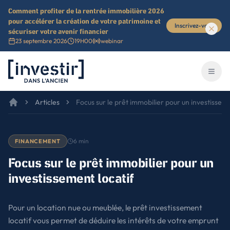
Comment profiter de la rentrée immobilière 2026
pour accélérer la création de votre patrimoine et
Inscrivez-vous
sécuriser votre avenir financier
23 septembre 2026
19H00
webinar
Investir dans l'ancien
Ouvri
Articles
Focus sur le prêt immobilier pour un investisseme
6
min
FINANCEMENT
Focus sur le prêt immobilier pour un
investissement locatif
Pour un location nue ou meublée, le prêt investissement
locatif vous permet de déduire les intérêts de votre emprunt