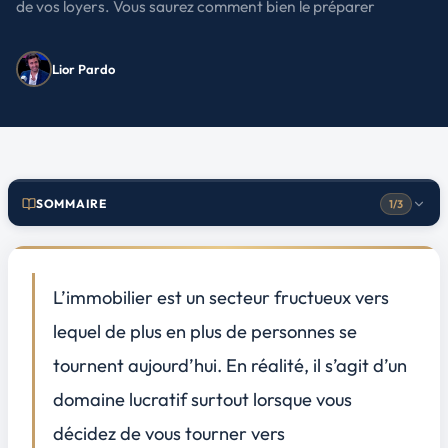
de vos loyers. Vous saurez comment bien le préparer
Lior Pardo
SOMMAIRE
1/3
Le prêt immobilier : qu’est-ce que c’est ?
1
Comment faire une demande de prêt immobilier ?
2
L’immobilier est un secteur fructueux vers
Quels sont les avantages du prêt immobilier ?
3
lequel de plus en plus de personnes se
tournent aujourd’hui. En réalité, il s’agit d’un
domaine lucratif surtout lorsque vous
décidez de vous tourner vers