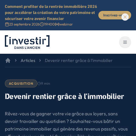
Comment profiter de la rentrée immobilière 2026
pour accélérer la création de votre patrimoine et
Inscrivez-vous
sécuriser votre avenir financier
23 septembre 2026
19H00
webinar
Investir dans l'ancien
Ouvri
Articles
Devenir rentier grâce à l’immobilier
9
min
ACQUISITION
Devenir rentier grâce à l’immobilier
Rêvez-vous de gagner votre vie grâce aux loyers, sans
devoir travailler au quotidien ? Souhaitez-vous bâtir un
patrimoine immobilier qui génère des revenus passifs, vous