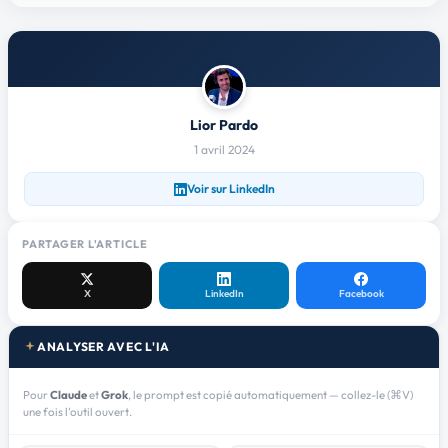
Lior Pardo
1 avril 2024
Voir sur LinkedIn
PARTAGER L'ARTICLE
X
LinkedIn
Facebook
ANALYSER AVEC L'IA
Pour
Claude
et
Grok
, le prompt est copié automatiquement — collez-le (⌘V)
une fois l'outil ouvert.