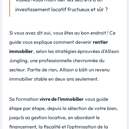
La gestion locative : faire soi-même ou déléguer ?
investissement locatif fructueux et sûr
?
Maintenance et valorisation du patrimoine
Le réinvestissement des profits pour accélérer le processus
Si vous avez dit oui, vous êtes au bon endroit ! Ce
Éviter les pièges et gérer les risques
guide vous explique comment devenir
rentier
Conclusion
4
immobilier
, selon les stratégies éprouvées d'Allison
Jungling, une professionnelle chevronnée du
secteur. Partie de rien, Allison a bâti un revenu
immobilier stable en deux ans seulement.
Sa
formation
vivre de l'immobilier
vous guide
étape par étape, depuis la sélection de votre bien,
jusqu’à sa
gestion locative
, en abordant le
financement, la fiscalité et l’optimisation de la