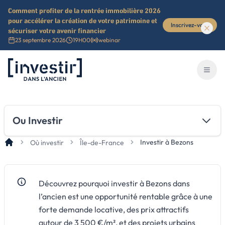
Comment profiter de la rentrée immobilière 2026
pour accélérer la création de votre patrimoine et
Inscrivez-vous
sécuriser votre avenir financier
23 septembre 2026
19H00
webinar
Investir dans l'ancien
Ouvri
Ou Investir
Investir à Bezons
Où investir
Île-de-France
Découvrez pourquoi investir à Bezons dans
l’ancien est une opportunité rentable grâce à une
forte demande locative, des prix attractifs
autour de 3 500 €/m², et des projets urbains