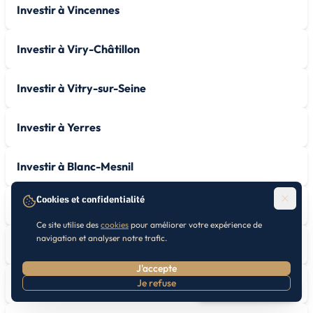
Investir à Vincennes
Investir à Viry-Châtillon
Investir à Vitry-sur-Seine
Investir à Yerres
Investir à Blanc-Mesnil
Cookies et confidentialité
Investir à Kremlin-Bicêtre
Ce site utilise des
cookies
pour améliorer votre expérience de
navigation et analyser notre trafic.
Investir à Pavillon-sous-Bois
J'accepte
Investir à Perreux-sur-Marne
Je refuse
Prendre RDV