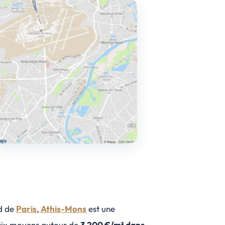
ud de
Paris
,
Athis-Mons
est une
rix moyens autour de
3 200 €/m² dans