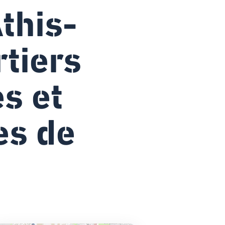
Athis-
rtiers
s et
es de