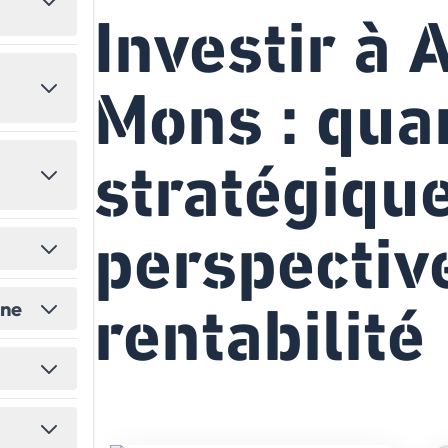
Investir à 
États-Unis
Amérique du Nord
Toutes les destinations
→
Mons : qua
stratégique
perspectiv
rentabilité
ine