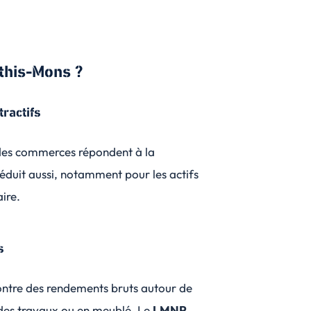
this-Mons ?
tractifs
 des commerces répondent à la
éduit aussi, notamment pour les actifs
ire.
s
ontre des rendements bruts autour de
a des travaux ou en meublé. Le
LMNP