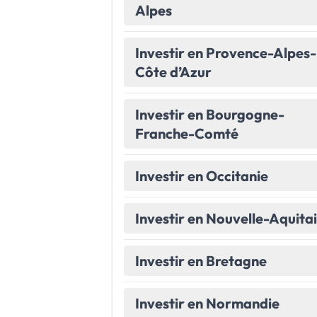
Alpes
Le Havre
La porte océane
Investir en Provence-Alpes-
Toutes les villes
→
Côte d’Azur
Investir en Bourgogne-
Franche-Comté
Investir en Occitanie
Investir en Nouvelle-Aquita
Investir en Bretagne
Investir en Normandie