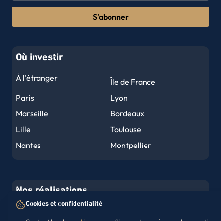
S'abonner
Où investir
À l'étranger
Île de France
Paris
Lyon
Marseille
Bordeaux
Lille
Toulouse
Nantes
Montpellier
Nice
Strasbourg
Rennes
Reims
Nos réalisations
Le Havre
Toulon
Cookies et confidentialité
Grenoble
Dijon
Asnières-sur-Seine
Aubervilliers