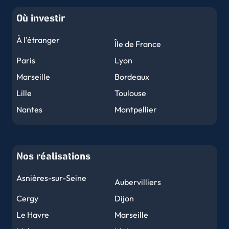
Où investir
À l'étranger
Île de France
Paris
Lyon
Marseille
Bordeaux
Lille
Toulouse
Nantes
Montpellier
Nice
Strasbourg
Rennes
Reims
Nos réalisations
Le Havre
Toulon
Grenoble
Dijon
Asnières-sur-Seine
Aubervilliers
Angers
Le Mans
Cergy
Dijon
Brest
Nîmes
Le Havre
Marseille
Limoges
Clermont-Ferrand