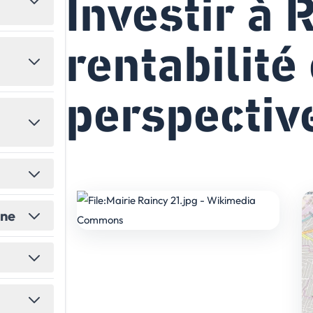
Investir à 
États-Unis
Amérique du Nord
rentabilité 
Toutes les destinations
→
perspectiv
ine