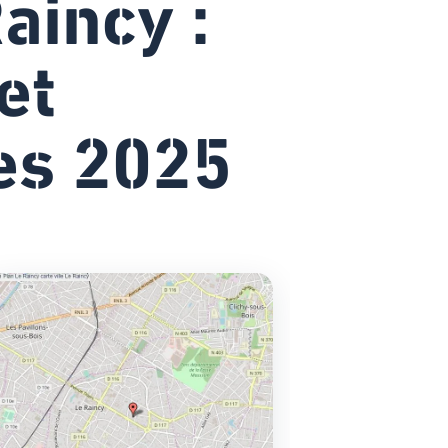
Raincy :
et
es 2025