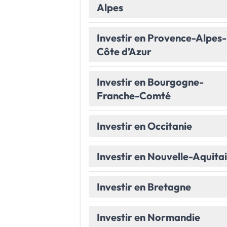
Alpes
Le Havre
La porte océane
Investir en Provence-Alpes-
Toutes les villes
→
Côte d’Azur
Investir en Bourgogne-
Franche-Comté
Investir en Occitanie
Investir en Nouvelle-Aquita
Investir en Bretagne
Investir en Normandie