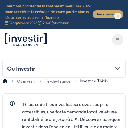
Comment profiter de la rentrée immobilière 2026
pour accélérer la création de votre patrimoine et
Inscrivez-vous
sécuriser votre avenir financier
23 septembre 2026
19H00
webinar
Investir dans l'ancien
Ouvri
Ou Investir
Investir à Thiais
Où investir
Île-de-France
Thiais séduit les investisseurs avec ses prix
accessibles, une forte demande locative et une
rentabilité brute jusqu’à 6 %. Découvrez pourquoi
investir dans l’ancien en LMNP ou clé en main y