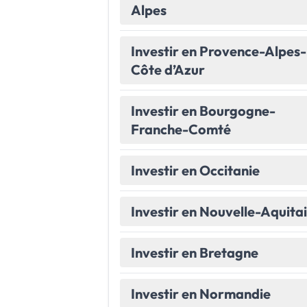
Alpes
Le Havre
La porte océane
Investir en Provence-Alpes-
Toutes les villes
→
Côte d’Azur
Investir en Bourgogne-
Franche-Comté
Investir en Occitanie
Investir en Nouvelle-Aquita
Investir en Bretagne
Investir en Normandie