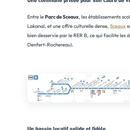
Une commune prisée pour son cadre de v
Entre le
Parc de Sceaux
, les établissements sc
Lakanal, et une offre culturelle dense,
Sceaux
at
bien desservie par le RER B, ce qui facilite le
Denfert-Rochereau).
Un bassin locatif solide et fidèle