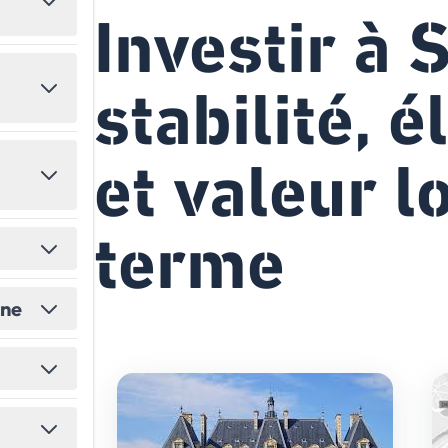
Investir à 
États-Unis
Amérique du Nord
Toutes les destinations
→
stabilité, 
et valeur l
terme
ine