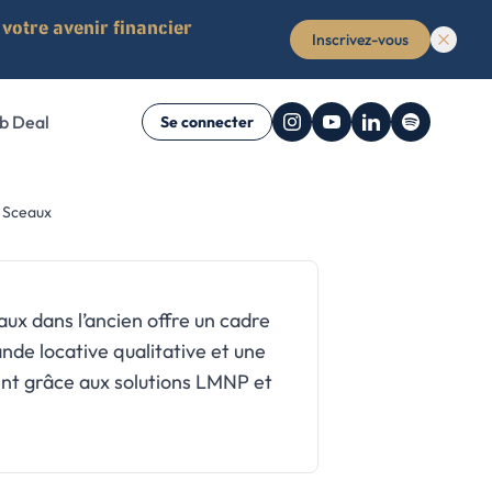
votre avenir financier
Inscrivez-vous
b Deal
Se connecter
ent
à Sceaux
ime non-
r vous
ue nous avons
ide complet pour
liers, de la
maisons, locaux
sement locatif de
 studios,
ux dans l’ancien offre un cadre
nde locative qualitative et une
ent grâce aux solutions LMNP et
e (Offert)
e (Offert)
uide (Offert)