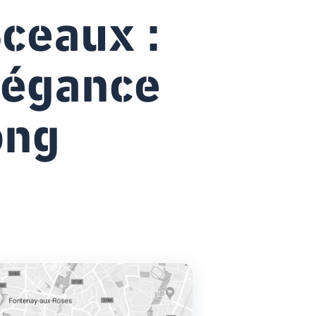
Sceaux :
élégance
ong