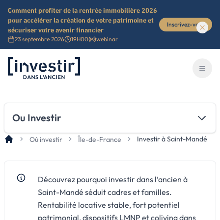
Comment profiter de la rentrée immobilière 2026
pour accélérer la création de votre patrimoine et
Inscrivez-vous
sécuriser votre avenir financier
23 septembre 2026
19H00
webinar
Investir dans l'ancien
Ouvri
Ou Investir
Investir à Saint-Mandé
Où investir
Île-de-France
Découvrez pourquoi investir dans l’ancien à
Saint-Mandé séduit cadres et familles.
Rentabilité locative stable, fort potentiel
patrimonial, dispositifs LMNP et coliving dans