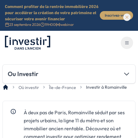
Comment profiter de la rentrée immobilière 2026
pour accélérer la création de votre patrimoine et
Inscrivez-vous
sécuriser votre avenir financier
23 septembre 2026
19H00
webinar
Investir dans l'ancien
Ouvri
Ou Investir
Investir à Romainville
Où investir
Île-de-France
À deux pas de Paris, Romainville séduit par ses
projets urbains, la ligne 11 du métro et son
immobilier ancien rentable. Découvrez où et
comment investir pour optimiser rendement