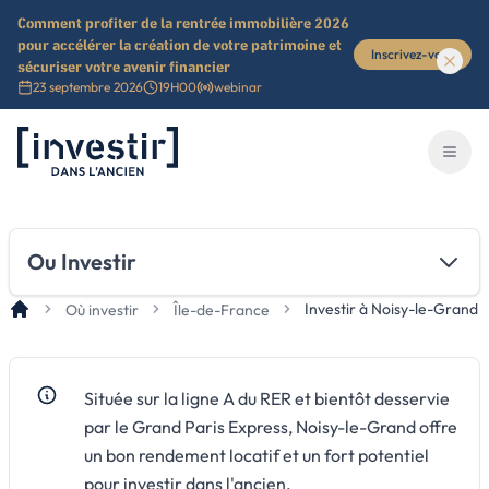
Comment profiter de la rentrée immobilière 2026
pour accélérer la création de votre patrimoine et
Inscrivez-vous
sécuriser votre avenir financier
23 septembre 2026
19H00
webinar
Investir dans l'ancien
Ouvri
Ou Investir
Investir à Noisy-le-Grand
Où investir
Île-de-France
Située sur la ligne A du RER et bientôt desservie
par le Grand Paris Express, Noisy-le-Grand offre
un bon rendement locatif et un fort potentiel
pour investir dans l'ancien.