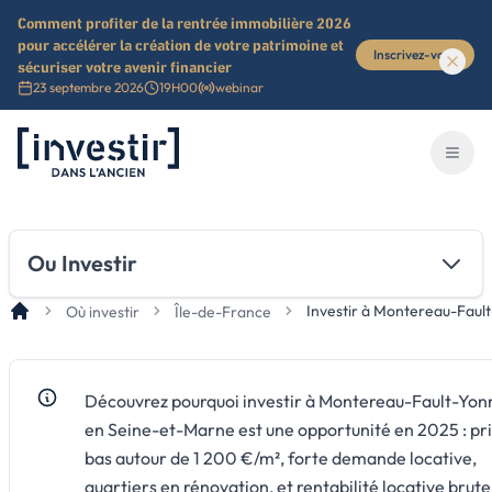
Comment profiter de la rentrée immobilière 2026
pour accélérer la création de votre patrimoine et
Inscrivez-vous
sécuriser votre avenir financier
23 septembre 2026
19H00
webinar
Investir dans l'ancien
Ouvri
Ou Investir
Investir à Montereau-Faul
Où investir
Île-de-France
Découvrez pourquoi investir à Montereau-Fault-Yon
en Seine-et-Marne est une opportunité en 2025 : pr
bas autour de 1 200 €/m², forte demande locative,
quartiers en rénovation, et rentabilité locative brute