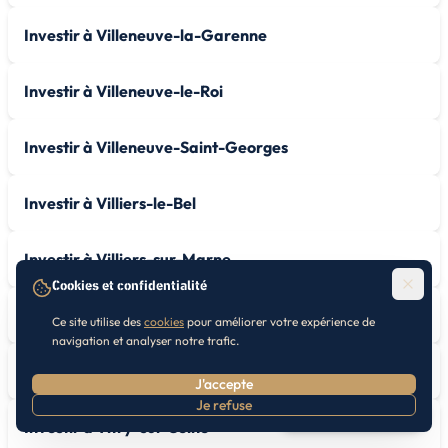
Investir à Villeneuve-la-Garenne
Investir à Villeneuve-le-Roi
Investir à Villeneuve-Saint-Georges
Investir à Villiers-le-Bel
Investir à Villiers-sur-Marne
Cookies et confidentialité
Investir à Vincennes
Ce site utilise des
cookies
pour améliorer votre expérience de
navigation et analyser notre trafic.
Investir à Viry-Châtillon
J'accepte
Je refuse
Prendre RDV
Investir à Vitry-sur-Seine