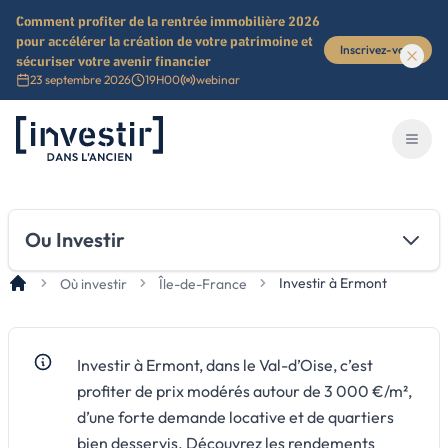
Comment profiter de la rentrée immobilière 2026
pour accélérer la création de votre patrimoine et
Inscrivez-vous
sécuriser votre avenir financier
23 septembre 2026
19H00
webinar
Investir dans l'ancien
Ouvri
Ou Investir
Investir à Ermont
Où investir
Île-de-France
Investir à Ermont, dans le Val-d’Oise, c’est
profiter de prix modérés autour de 3 000 €/m²,
d’une forte demande locative et de quartiers
bien desservis. Découvrez les rendements