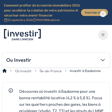
Comment profiter de la rentrée immobilière 2026
pour accélérer la création de votre patrimoine et
Inscrivez-vous
sécuriser votre avenir financier
23 septembre 2026
19H00
webinar
Investir dans l'ancien
Ouvri
Ou Investir
Investir à Eaubonne
Où investir
Île-de-France
Découvrez où investir à Eaubonne pour une
bonne rentabilité locative (4,2 % à 5,8 %). Focus
sur les quartiers proches des gares, les biens à
privilégier (studio, T2, T3) et les atouts du LMNP