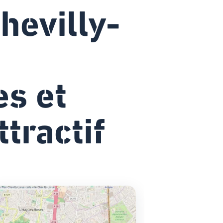
Chevilly-
es et
ttractif