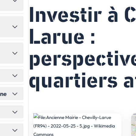
Investir à 
États-Unis
Amérique du Nord
Toutes les destinations
→
Larue :
perspectiv
quartiers a
ine