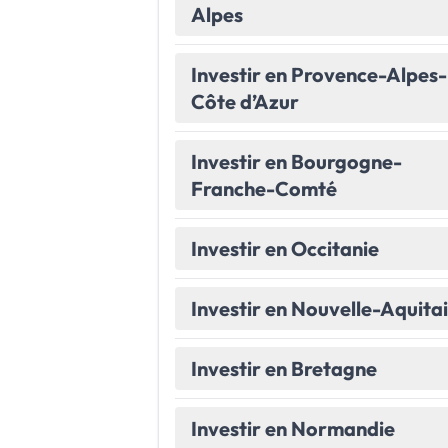
Alpes
Le Havre
La porte océane
Investir en Provence-Alpes-
Toutes les villes
→
Côte d’Azur
Investir en Bourgogne-
Franche-Comté
Investir en Occitanie
Investir en Nouvelle-Aquita
Investir en Bretagne
Investir en Normandie