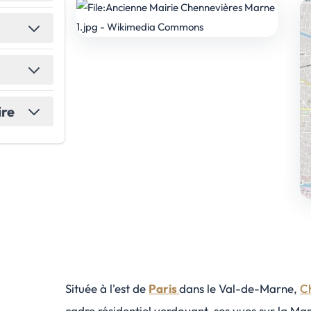
ire
Située à l'est de
Paris
dans le Val-de-Marne,
C
cadre résidentiel verdoyant, ses vues sur la Mar