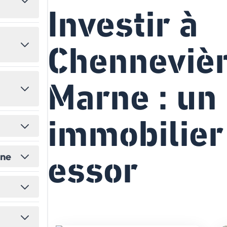
Investir à
États-Unis
Amérique du Nord
Toutes les destinations
→
Chennevièr
Marne : un
immobilier
essor
ine