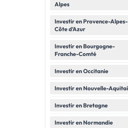
Alpes
Le Havre
La porte océane
Investir en Provence-Alpes-
Toutes les villes
→
Côte d’Azur
Investir en Bourgogne-
Franche-Comté
Investir en Occitanie
Investir en Nouvelle-Aquita
Investir en Bretagne
Investir en Normandie