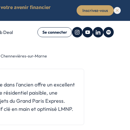
votre avenir financier
Inscrivez-vous
b Deal
Se connecter
ent
 à Chennevières-sur-Marne
ime non-
r vous
ue nous avons
ide complet pour
liers, de la
maisons, locaux
sement locatif de
 studios,
 dans l'ancien offre un excellent
 résidentiel paisible, une
jets du Grand Paris Express.
if clé en main et optimisé LMNP.
e (Offert)
e (Offert)
uide (Offert)