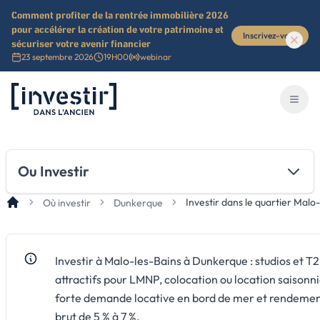
Comment profiter de la rentrée immobilière 2026
pour accélérer la création de votre patrimoine et
Inscrivez-vous
sécuriser votre avenir financier
23 septembre 2026
19H00
webinar
Investir dans l'ancien
Ouvri
Ou Investir
Investir dans le quartier Malo
Où investir
Dunkerque
Investir à Malo-les-Bains à Dunkerque : studios et T2
attractifs pour LMNP, colocation ou location saisonni
forte demande locative en bord de mer et rendeme
brut de 5 % à 7 %.