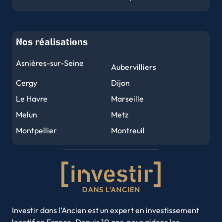
Nice
Strasbourg
Rennes
Reims
Nos réalisations
Le Havre
Toulon
Grenoble
Dijon
Asnières-sur-Seine
Aubervilliers
Angers
Le Mans
Cergy
Dijon
Brest
Nîmes
Le Havre
Marseille
Limoges
Clermont-Ferrand
Melun
Metz
Tours
Amiens
Montpellier
Montreuil
Metz
Perpignan
Nancy
Nantes
Orléans
Mulhouse
Nice
Noisy-le-Grand
Caen
Saint-Denis
Rouen
Saint-Etienne
Rouen
Nancy
Strasbourg
Toulon
Annecy
Toulouse
Villeurbanne
Investir dans l’Ancien est un expert en investissement
locatif en France. Depuis 10 ans, nous aidons les