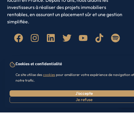
Amiens
Brest
investisseurs à réaliser des projets immobiliers
Clermont-Ferrand
Limoges
rentables, en assurant un placement sûr et une gestion
Roubaix
Paris
simplifiée.
Quimper
Lyon
Saint-Denis
Qui sommes-nous
Mentions légales
Cookies et confidentialité
FAQ
Contact
Ce site utilise des
cookies
pour améliorer votre expérience de navigation e
notre trafic.
Témoignages
Partenariats
Lexique immobilier
Parrainage
J'accepte
Je refuse
P
Presse
©
2026
Investir dans l'Ancien. Tous droits réservés.