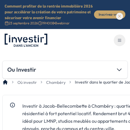
Comment profiter de la rentrée immobilière 2026
pour accélérer la création de votre patrimoine et
Inscrivez-vous
sécuriser votre avenir financier
23 septembre 2026
19H00
webinar
Investir dans l'ancien
Ouvri
Ou Investir
Investir dans le quartier de 
Où investir
Chambéry
Investir à Jacob-Bellecombette à Chambéry : quartie
résidentiel à fort potentiel locatif. Rendement brut 4
idéal pour LMNP, studios meublés ou appartements 
rénovés, proche du campus et du centre-ville.