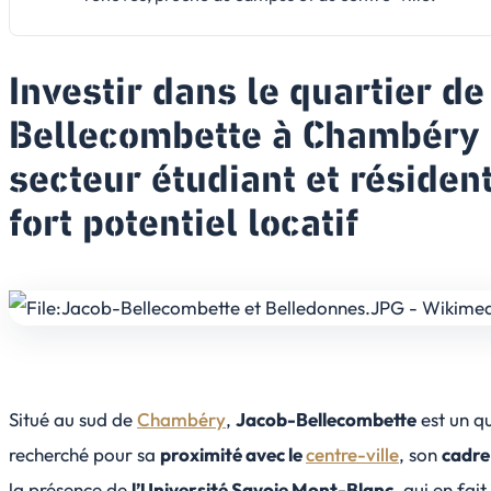
Investir dans le quartier d
Bellecombette à Chambéry 
secteur étudiant et résident
fort potentiel locatif
Situé au sud de
Chambéry
,
Jacob-Bellecombette
est un q
recherché pour sa
proximité avec le
centre-ville
, son
cadre
la présence de
l’Université Savoie Mont-Blanc
, qui en fait