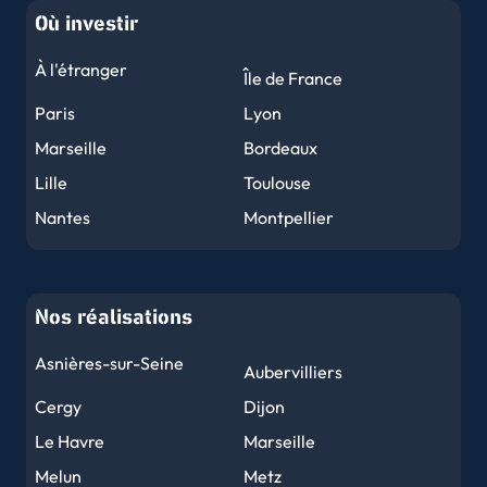
Où investir
À l'étranger
Île de France
Paris
Lyon
Marseille
Bordeaux
Lille
Toulouse
Nantes
Montpellier
Nice
Strasbourg
Rennes
Reims
Nos réalisations
Le Havre
Toulon
Grenoble
Dijon
Asnières-sur-Seine
Aubervilliers
Angers
Le Mans
Cergy
Dijon
Brest
Nîmes
Le Havre
Marseille
Limoges
Clermont-Ferrand
Melun
Metz