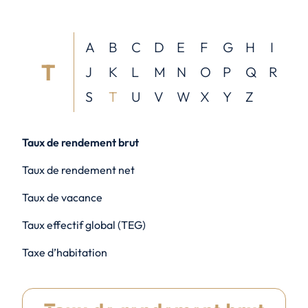
A
B
C
D
E
F
G
H
I
T
J
K
L
M
N
O
P
Q
R
S
T
U
V
W
X
Y
Z
Taux de rendement brut
Taux de rendement net
Taux de vacance
Taux effectif global (TEG)
Taxe d’habitation
Taxe foncière
TVA immobilière