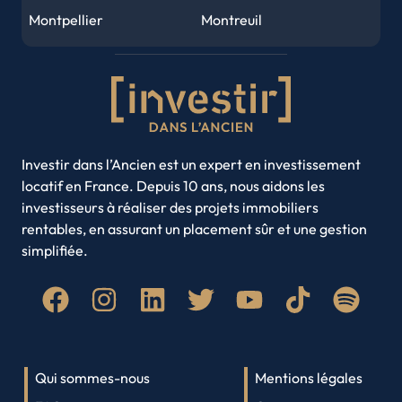
Tours
Amiens
Montpellier
Montreuil
Metz
Perpignan
Nancy
Nantes
Orléans
Mulhouse
Nice
Noisy-le-Grand
Caen
Saint-Denis
Rouen
Saint-Etienne
Rouen
Nancy
Strasbourg
Toulon
Annecy
Toulouse
Villeurbanne
Investir dans l’Ancien est un expert en investissement
locatif en France. Depuis 10 ans, nous aidons les
Amiens
Brest
investisseurs à réaliser des projets immobiliers
Clermont-Ferrand
Limoges
rentables, en assurant un placement sûr et une gestion
Roubaix
Paris
simplifiée.
Quimper
Lyon
Saint-Denis
Qui sommes-nous
Mentions légales