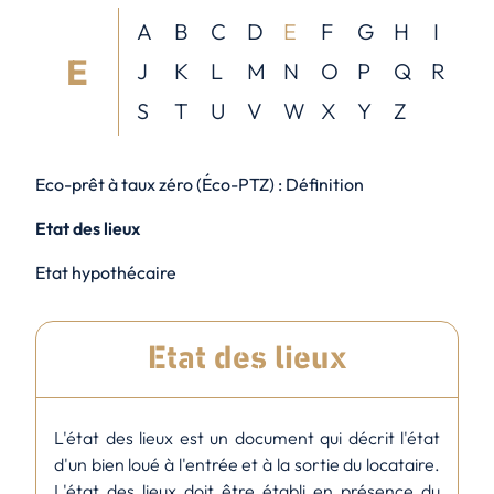
A
B
C
D
E
F
G
H
I
E
J
K
L
M
N
O
P
Q
R
S
T
U
V
W
X
Y
Z
Eco-prêt à taux zéro (Éco-PTZ) : Définition
Etat des lieux
Etat hypothécaire
Etat des lieux
L'état des lieux est un document qui décrit l'état
d'un bien loué à l'entrée et à la sortie du locataire.
L'état des lieux doit être établi en présence du