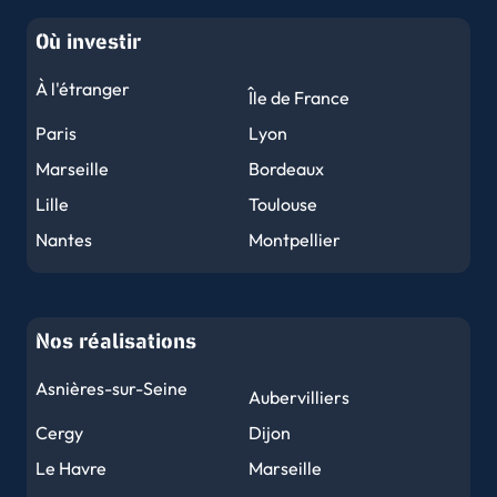
Où investir
À l'étranger
Île de France
Paris
Lyon
Marseille
Bordeaux
Lille
Toulouse
Nantes
Montpellier
Nice
Strasbourg
Rennes
Reims
Nos réalisations
Le Havre
Toulon
Grenoble
Dijon
Asnières-sur-Seine
Aubervilliers
Angers
Le Mans
Cergy
Dijon
Brest
Nîmes
Le Havre
Marseille
Limoges
Clermont-Ferrand