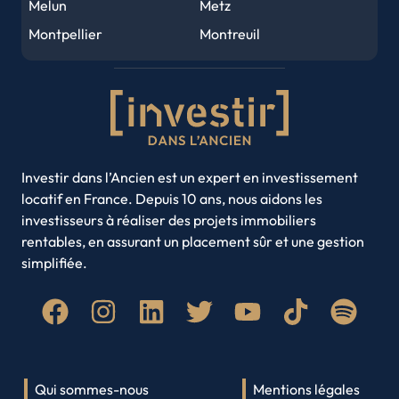
Melun
Metz
Tours
Amiens
Montpellier
Montreuil
Metz
Perpignan
Nancy
Nantes
Orléans
Mulhouse
Nice
Noisy-le-Grand
Caen
Saint-Denis
Rouen
Saint-Etienne
Rouen
Nancy
Strasbourg
Toulon
Annecy
Toulouse
Villeurbanne
Investir dans l’Ancien est un expert en investissement
locatif en France. Depuis 10 ans, nous aidons les
Amiens
Brest
investisseurs à réaliser des projets immobiliers
Clermont-Ferrand
Limoges
rentables, en assurant un placement sûr et une gestion
Roubaix
Paris
simplifiée.
Quimper
Lyon
Saint-Denis
Qui sommes-nous
Mentions légales