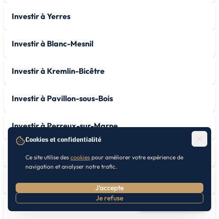
Investir à Yerres
Investir à Blanc-Mesnil
Investir à Kremlin-Bicêtre
Investir à Pavillon-sous-Bois
Investir à Perreux-sur-Marne
Cookies et confidentialité
Investir à Plessis-Robinson
Ce site utilise des
cookies
pour améliorer votre expérience de
navigation et analyser notre trafic.
Investir à Plessis-Trévise
J'accepte
Je refuse
Prendre RDV
Investir à Pré-Saint-Gervais