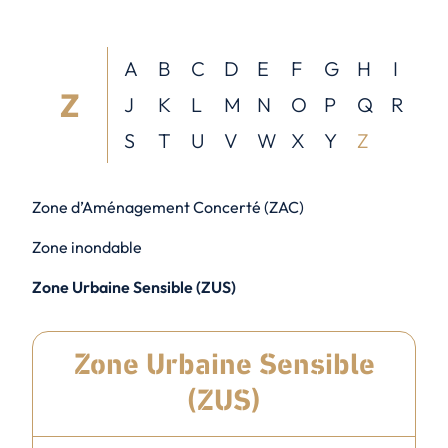
A
B
C
D
E
F
G
H
I
Z
J
K
L
M
N
O
P
Q
R
S
T
U
V
W
X
Y
Z
Zone d’Aménagement Concerté (ZAC)
Zone inondable
Zone Urbaine Sensible (ZUS)
Zone Urbaine Sensible
(ZUS)