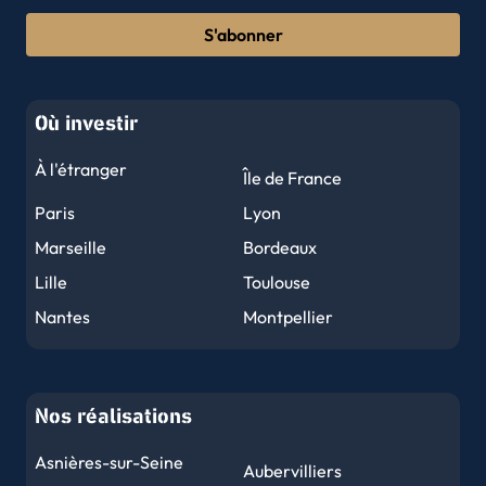
S'abonner
Où investir
À l'étranger
Île de France
Paris
Lyon
Marseille
Bordeaux
Lille
Toulouse
Nantes
Montpellier
Nice
Strasbourg
Rennes
Reims
Nos réalisations
Le Havre
Toulon
Grenoble
Dijon
Asnières-sur-Seine
Aubervilliers