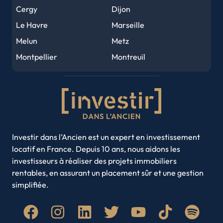
Angers
Le Mans
Cergy
Dijon
Brest
Nîmes
Le Havre
Marseille
Limoges
Clermont-Ferrand
Melun
Metz
Tours
Amiens
Montpellier
Montreuil
Metz
Perpignan
Nancy
Nantes
Orléans
Mulhouse
Nice
Noisy-le-Grand
Caen
Saint-Denis
Rouen
Saint-Etienne
Rouen
Nancy
Strasbourg
Toulon
Annecy
Toulouse
Villeurbanne
Investir dans l’Ancien est un expert en investissement
locatif en France. Depuis 10 ans, nous aidons les
Amiens
Brest
investisseurs à réaliser des projets immobiliers
Clermont-Ferrand
Limoges
rentables, en assurant un placement sûr et une gestion
Roubaix
Paris
simplifiée.
Quimper
Lyon
Saint-Denis