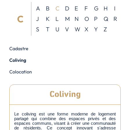
A
B
C
D
E
F
G
H
I
C
J
K
L
M
N
O
P
Q
R
S
T
U
V
W
X
Y
Z
Cadastre
Coliving
Colocation
Coliving
Le coliving est une forme moderne de logement
partagé qui combine des espaces privés et des
espaces communs, visant à créer une communauté
de résidents. Ce concept innovant s'adresse