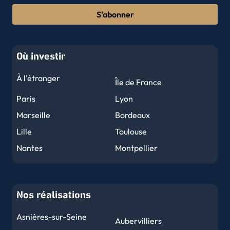
S'abonner
Où investir
À l'étranger
Île de France
Paris
Lyon
Marseille
Bordeaux
Lille
Toulouse
Nantes
Montpellier
Nice
Strasbourg
Rennes
Reims
Nos réalisations
Le Havre
Toulon
Grenoble
Dijon
Asnières-sur-Seine
Aubervilliers