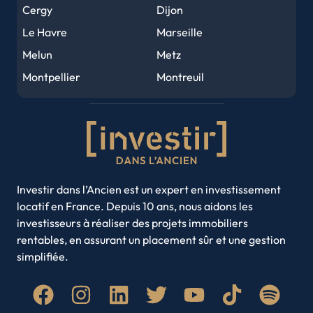
Angers
Le Mans
Cergy
Dijon
Brest
Nîmes
Le Havre
Marseille
Limoges
Clermont-Ferrand
Melun
Metz
Tours
Amiens
Montpellier
Montreuil
Metz
Perpignan
Nancy
Nantes
Orléans
Mulhouse
Nice
Noisy-le-Grand
Caen
Saint-Denis
Rouen
Saint-Etienne
Rouen
Nancy
Strasbourg
Toulon
Annecy
Toulouse
Villeurbanne
Investir dans l’Ancien est un expert en investissement
locatif en France. Depuis 10 ans, nous aidons les
Amiens
Brest
investisseurs à réaliser des projets immobiliers
Clermont-Ferrand
Limoges
rentables, en assurant un placement sûr et une gestion
Roubaix
Paris
simplifiée.
Quimper
Lyon
Saint-Denis