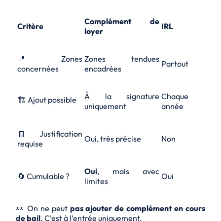
Complément de
Critère
IRL
loyer
📍 Zones
Zones tendues
Partout
concernées
encadrées
À la signature
Chaque
🏗️ Ajout possible
uniquement
année
🧾 Justification
Oui, très précise
Non
requise
Oui
, mais avec
🔄 Cumulable ?
Oui
limites
👀
On ne peut
pas ajouter de complément en cours
de bail
. C’est à l’entrée uniquement.