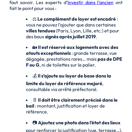
faut savoir. Les experts d’
Investir dans l’ancien
ont
fait le point pour vous :
⚖️
Le complément de loyer est encadré
:
vous ne pouvez l’ajouter que dans certaines
villes tendues
(Paris, Lyon, Lille, etc.) et pour
des baux
signés après juillet 2019
.
🏡
Il est réservé aux logements avec des
atouts exceptionnels
: grande terrasse, vue
dégagée, prestations rares… mais
pas de DPE
F ou G
, ni de toilettes sur le palier.
💰
Il s’ajoute au loyer de base dans la
limite du loyer de référence majoré
,
consultable via arrêté préfectoral.
📄
Il doit être clairement précisé dans le
bail
: montant, justification et loyer de
référence.
📷
Ajoutez une photo dans l’état des lieux
pour renforcer la justification (vue, terrasse…).