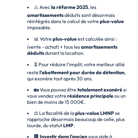
⚠️ Avec
la réforme 2025
, les
amortissements
déduits sont désormais
réintégrés dans le calcul de votre
plus-value
imposable.
📊 Votre
plus-value
est calculée ainsi :
(vente - achat) + tous les
amortissements
déduits
durant la location.
⏳ Pour réduire l'impôt, votre meilleur allié
reste
l'abattement pour durée de détention
,
qui exonère tout après 30 ans.
🏡 Vous pouvez être
totalement exonéré
si
vous vendez votre
résidence principale
ou un
bien de moins de 15 000€.
⚖️ La fiscalité de la
plus-value LMNP
se
rapproche désormais beaucoup de celle, plus
lourde, du statut
LMP
.
🏢
Investir dans l'ancien
vous aide à