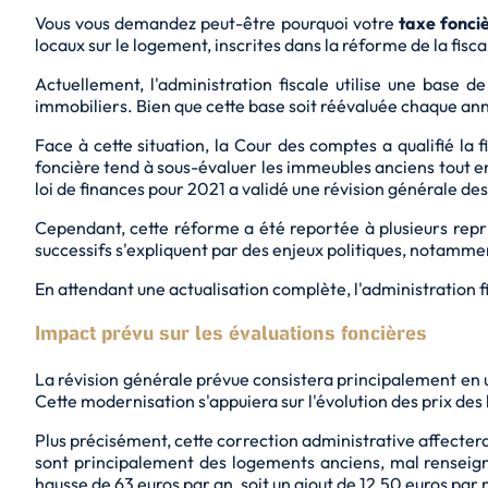
Vous vous demandez peut-être pourquoi votre
taxe fonci
locaux sur le logement, inscrites dans la réforme de la fisc
Actuellement, l'administration fiscale utilise une base d
immobiliers. Bien que cette base soit réévaluée chaque anné
Face à cette situation, la Cour des comptes a qualifié la 
foncière tend à sous-évaluer les immeubles anciens tout e
loi de finances pour 2021 a validé une révision générale d
Cependant, cette réforme a été reportée à plusieurs repri
successifs s'expliquent par des
enjeux politiques
, notammen
En attendant une actualisation complète, l'administration fi
Impact prévu sur les évaluations foncières
La révision générale prévue consistera principalement en u
Cette modernisation s'appuiera sur l'évolution des prix des
Plus précisément, cette correction administrative affecter
sont principalement des logements anciens, mal renseign
hausse de 63 euros par an, soit un ajout de 12,50 euros par