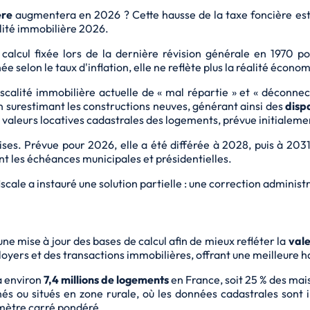
ère
augmentera en 2026 ? Cette hausse de la taxe foncière est 
alité immobilière 2026.
e calcul fixée lors de la dernière révision générale en 1970 
e selon le taux d'inflation, elle ne reflète plus la réalité éco
fiscalité immobilière actuelle de « mal répartie » et « déconne
n surestimant les constructions neuves, générant ainsi des
disp
es valeurs locatives cadastrales des logements, prévue initiale
ses. Prévue pour 2026, elle a été différée à 2028, puis à 2031,
t les échéances municipales et présidentielles.
scale a instauré une solution partielle : une correction administ
ne mise à jour des bases de calcul afin de mieux refléter la
vale
 loyers et des transactions immobilières, offrant une meilleure 
a environ
7,4 millions de logements
en France, soit 25 % des ma
és ou situés en zone rurale, où les données cadastrales sont
 mètre carré pondéré.