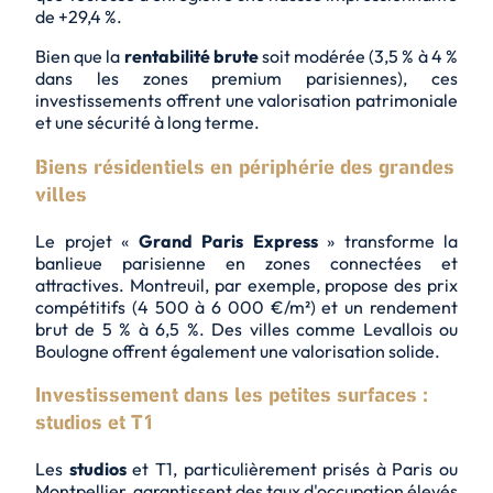
de +29,4 %.
Bien que la
rentabilité brute
soit modérée (3,5 % à 4 %
dans les zones premium parisiennes), ces
investissements offrent une
valorisation patrimoniale
et une sécurité à long terme.
Biens résidentiels en périphérie des grandes
villes
Le projet «
Grand Paris Express
» transforme la
banlieue parisienne en zones connectées et
attractives. Montreuil, par exemple, propose des prix
compétitifs (4 500 à 6 000 €/m²) et un rendement
brut de 5 % à 6,5 %. Des villes comme Levallois ou
Boulogne offrent également une valorisation solide.
Investissement dans les petites surfaces :
studios et T1
Les
studios
et
T1
, particulièrement prisés à Paris ou
Montpellier, garantissent des taux d'occupation élevés