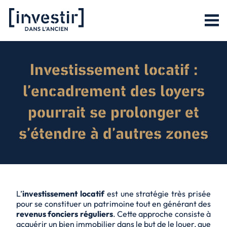
Investissement locatif :
l’encadrement des loyers
pourrait se prolonger et
s’étendre à d’autres zones
L’
investissement locatif
est une stratégie très prisée
pour se constituer un
patrimoine
tout en générant des
revenus fonciers réguliers
. Cette approche consiste à
acquérir un bien immobilier dans le but de le louer, que