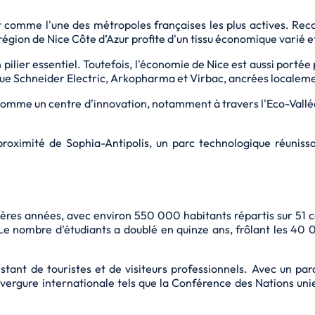
nt comme l'une des métropoles françaises les plus actives. R
région de Nice Côte d’Azur profite d'un tissu économique varié et
ilier essentiel. Toutefois, l'économie de Nice est aussi portée 
s que Schneider Electric, Arkopharma et Virbac, ancrées locale
omme un centre d'innovation, notamment à travers l'Eco-Vallée, 
 proximité de Sophia-Antipolis, un parc technologique réuniss
es années, avec environ 550 000 habitants répartis sur 51 co
 Le nombre d'étudiants a doublé en quinze ans, frôlant les 
stant de touristes et de visiteurs professionnels. Avec un par
ergure internationale tels que la Conférence des Nations uni