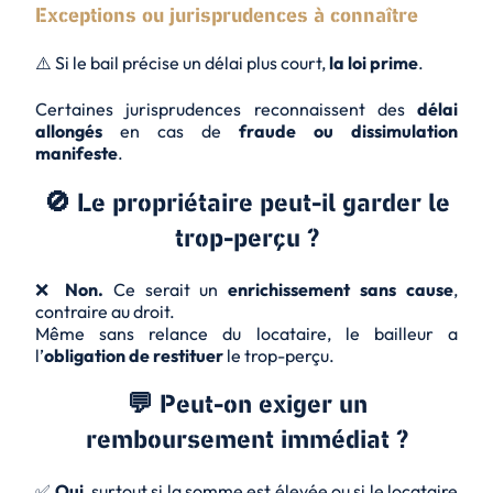
Exceptions ou jurisprudences à connaître
⚠️ Si le bail précise un délai plus court,
la loi prime
.
Certaines jurisprudences reconnaissent des
délai
allongés
en cas de
fraude ou dissimulation
manifeste
.
🚫 Le propriétaire peut-il garder le
trop-perçu ?
❌
Non.
Ce serait un
enrichissement sans cause
,
contraire au droit.
Même sans relance du locataire, le bailleur a
l’
obligation de restituer
le trop-perçu.
💬 Peut-on exiger un
remboursement immédiat ?
✅
Oui
, surtout si la somme est élevée ou si le locataire