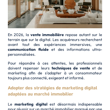
En 2026, la
vente immobilière
repose autant sur le
terrain que sur le
digital
. Les acquéreurs recherchent
avant tout des
expériences immersives
, une
communication fluide
et des informations
ultra-
personnalisées
.
Pour répondre à ces attentes, les professionnels
doivent repenser leurs
techniques de vente
et de
marketing afin de s’adapter à un consommateur
toujours plus connecté, exigeant et informé.
Adopter des stratégies de marketing digital
adaptées au marché immobilier
Le
marketing digital
est désormais indispensable
pour réussir sur un marché immobilier marqué par une